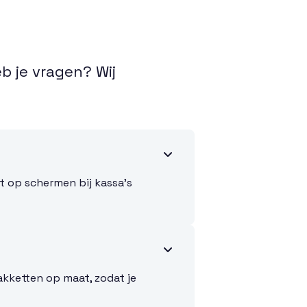
b je vragen? Wij

dt op schermen bij kassa’s

akketten op maat, zodat je