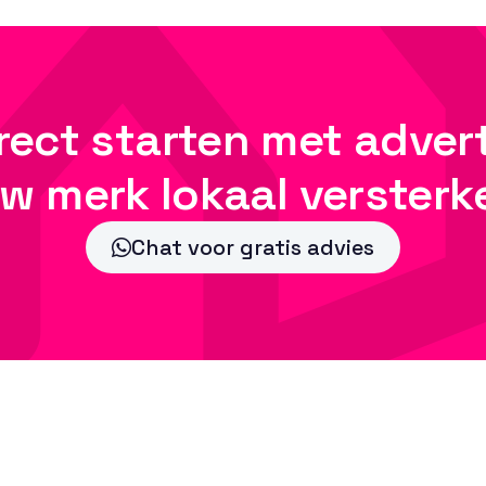
direct starten met adver
uw merk lokaal versterk
Chat voor gratis advies
