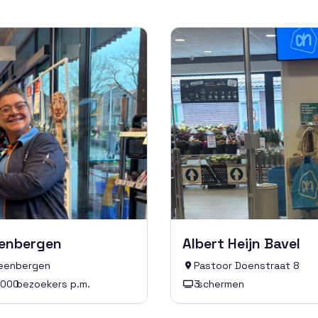
eenbergen
Albert Heijn Bavel
eenbergen
Pastoor Doenstraat 8

.000
bezoekers p.m.
3
schermen
