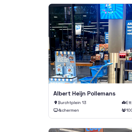
Albert Heijn Pollemans
Burchtplein 13
Et


4
schermen
10

