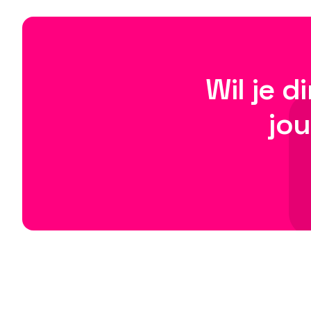
Wil je 
jo