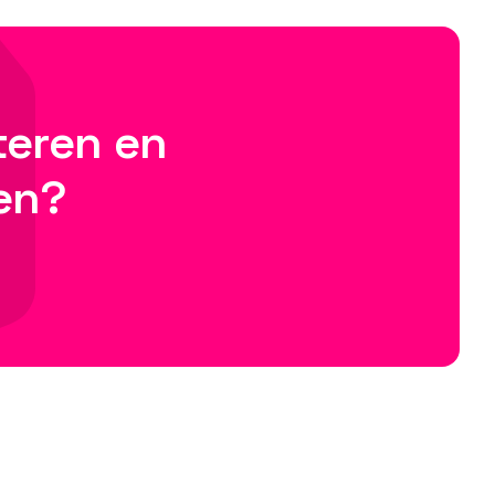
teren en
en?