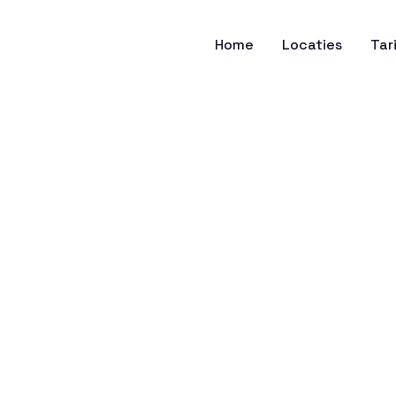
Home
Locaties
Tar
Brabant-West
✓
Lokaal
✓
Voordelig
✓
Flexibel
lundert
Nieuwendijk Nb
Steenbergen