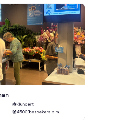
man
Klundert

45000
bezoekers p.m.
