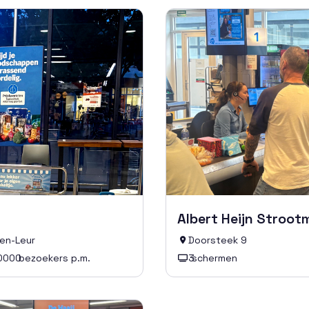
Albert Heijn Stroot
ten-Leur
Doorsteek 9

0000
bezoekers p.m.
3
schermen
