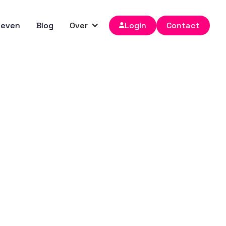
ieven
Blog
Over
Login
Contact

regio
Reset filter

Toont
0
resultaten