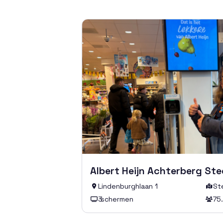
Albert Heijn Achterberg St
Lindenburghlaan 1
St


3
schermen
75

