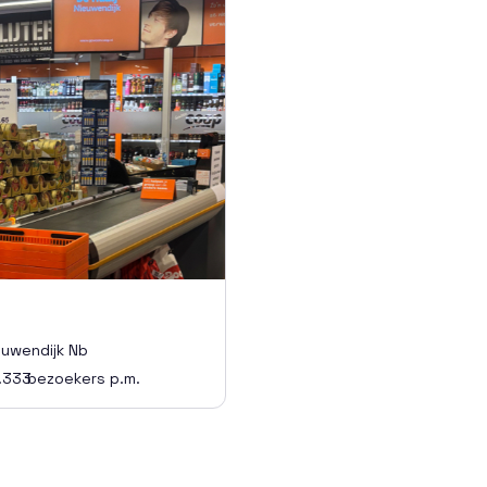
euwendijk Nb
.333
bezoekers p.m.