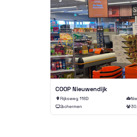
COOP Nieuwendijk
Rijksweg 118D
Ni


2
schermen
30

