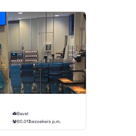
Bavel

60.017
bezoekers p.m.
