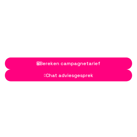
Bereken campagnetarief

Chat adviesgesprek
