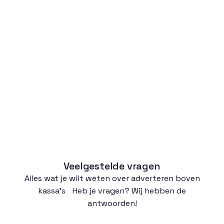
Albert Heijn Brink - Dwingeloo
Albert Heijn Mulder - Zwolle
Albert Heijn Boomgaard - Wijhe
Albert Heijn Van den Heuvel - Heino
Albert Heijn Gommers - Vaassen
Albert Heijn Gordiaan - Lelystad
Delifrance Noordersluis - Lelystad
Albert Heijn Lovinkstraat - Kampen
Tip: Kies meerdere winkels uit één regio voor extra bereik.
Volgende stap

Veelgestelde vragen
Alles wat je wilt weten over adverteren boven
kassa’s Heb je vragen? Wij hebben de
antwoorden!