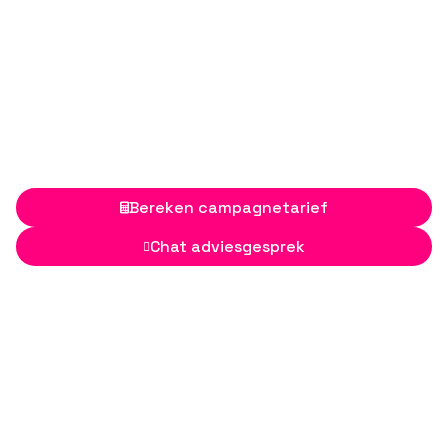
Bereken campagnetarief

Chat adviesgesprek
