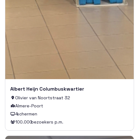
Albert Heijn Columbuskwartier
Olivier van Noortstraat 32

Almere-Poort

4
schermen

100.000
bezoekers p.m.
