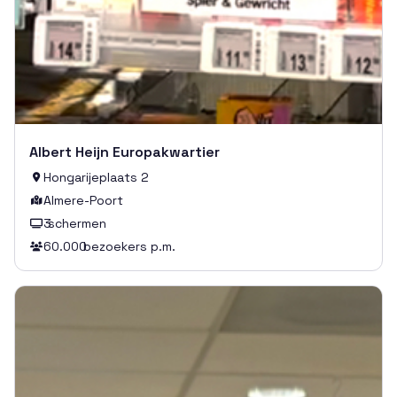
Albert Heijn Europakwartier
Hongarijeplaats 2

Almere-Poort

3
schermen

60.000
bezoekers p.m.
