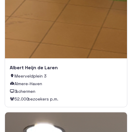
Albert Heijn de Laren
Meerveldplein 3

Almere-Haven

3
schermen

52.000
bezoekers p.m.
