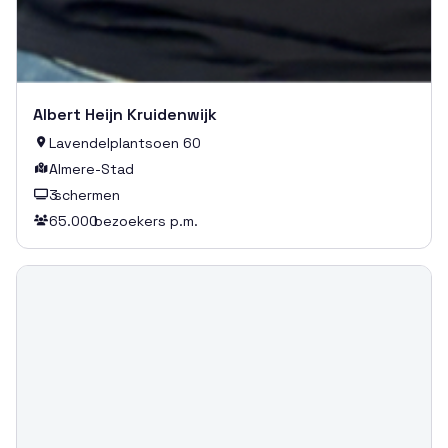
Albert Heijn Kruidenwijk
Lavendelplantsoen 60

Almere-Stad

3
schermen

65.000
bezoekers p.m.
