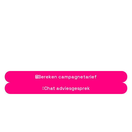
Bereken campagnetarief

Chat adviesgesprek
