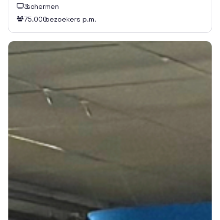
3
schermen

75.000
bezoekers p.m.
