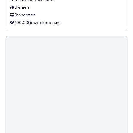
Diemen

2
schermen

100.000
bezoekers p.m.
