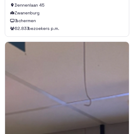
Dennenlaan 45

Zwanenburg

3
schermen

62.833
bezoekers p.m.
