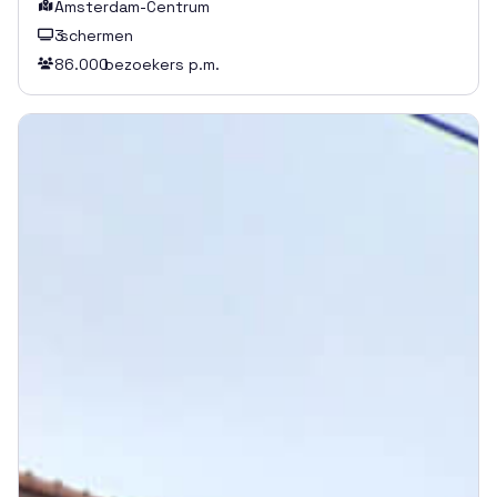
Amsterdam-Centrum

3
schermen

86.000
bezoekers p.m.
