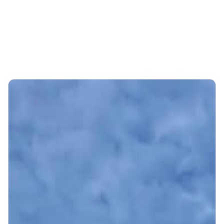
Nieuwveen
Oostzaan
Weesp
Zwanenburg
Reset filter

Toont
0
resultaten