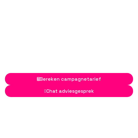
Bereken campagnetarief

Chat adviesgesprek
