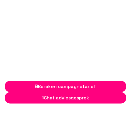
Bereken campagnetarief

Chat adviesgesprek
