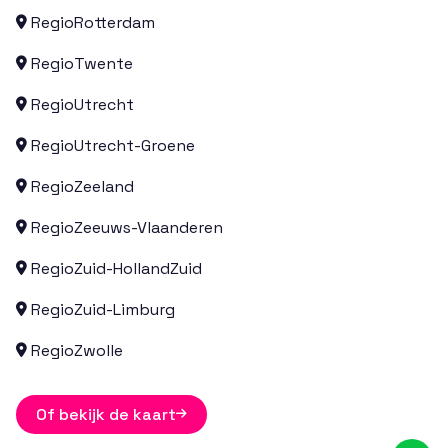
Regio
Rotterdam

Regio
Twente

Regio
Utrecht

Regio
Utrecht-Groene

Regio
Zeeland

Regio
Zeeuws-Vlaanderen

Regio
Zuid-HollandZuid

Regio
Zuid-Limburg

Regio
Zwolle

Of bekijk de kaart
