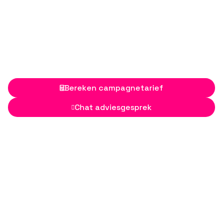
Bereken campagnetarief

Chat adviesgesprek
