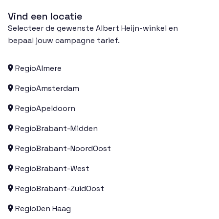
Vind een locatie
Selecteer de gewenste Albert Heijn-winkel en
bepaal jouw campagne tarief.
Regio
Almere

Regio
Amsterdam

Regio
Apeldoorn

Regio
Brabant-Midden

Regio
Brabant-NoordOost

Regio
Brabant-West

Regio
Brabant-ZuidOost

Regio
Den Haag
