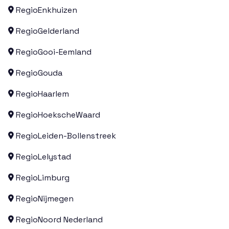
Regio
Enkhuizen

Regio
Gelderland

Regio
Gooi-Eemland

Regio
Gouda

Regio
Haarlem

Regio
HoekscheWaard

Regio
Leiden-Bollenstreek

Regio
Lelystad

Regio
Limburg

Regio
Nijmegen

Regio
Noord Nederland
